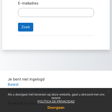
E-mailadres
Je bent niet ingelogd
Beleid
Schakel over naar standaard thema
x
Als u doorgaat met browsen op deze website, gaat u akkoord met ons
beleid:
POLÍTICA DE PRIVACIDAD
Powered by
Moodle
Doorgaan